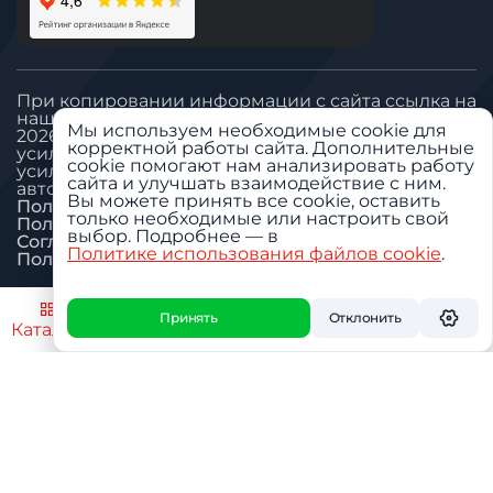
При копировании информации с сайта ссылка на
наш сайт обязательна
Мы используем необходимые cookie для
2026 © Все права защищены. ООО «Вегател»:
корректной работы сайта. Дополнительные
усилитель сигнала сотовой связи, антенна GSM,
cookie помогают нам анализировать работу
усилитель сигнала сотовой связи для дачи,
сайта и улучшать взаимодействие с ним.
автомобильный GSM репитер.
Вы можете принять все cookie, оставить
Политика «Обработка ПДн»
только необходимые или настроить свой
Пользовательское соглашение
выбор. Подробнее — в
Согласие на обработку ПДн
Политике использования файлов cookie
.
Политика использования cookie
Настроить
Принять
Отклонить
Каталог
Поиск
Избранное
Профиль
Корзин
О дилере
О бренде
Услуги
Приложение
Контакты
Каталог